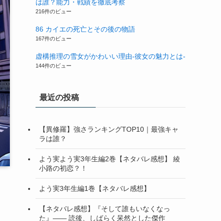
は誰？能力・戦績を徹底考察
216件のビュー
86 カイエの死亡とその後の物語
167件のビュー
虚構推理の雪女がかわいい理由-彼女の魅力とは-
144件のビュー
最近の投稿
【異修羅】強さランキングTOP10｜最強キャ
ラは誰？
よう実よう実3年生編2巻【ネタバレ感想】 綾
小路の初恋？！
よう実3年生編1巻【ネタバレ感想】
【ネタバレ感想】『そして誰もいなくなっ
た』—— 読後、しばらく呆然とした傑作